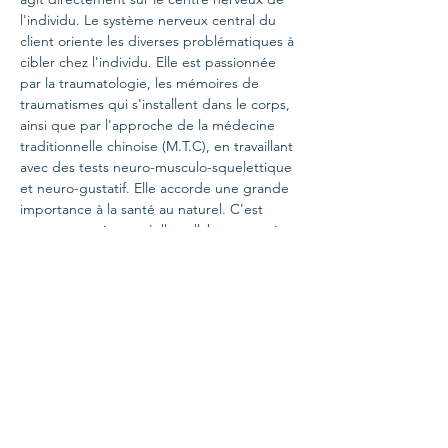
l'individu. Le système nerveux central du 
client oriente les diverses problématiques à 
cibler chez l'individu. Elle est passionnée 
par la traumatologie, les mémoires de 
traumatismes qui s'installent dans le corps, 
ainsi que par l'approche de la médecine 
traditionnelle chinoise (M.T.C), en travaillant 
avec des tests neuro-musculo-squelettique 
et neuro-gustatif. Elle accorde une grande 
importance à la santé au naturel. C'est 
pour cette raison qu'elle collabore au sein 
d'une équipe multidisciplinaire 
exceptionnelle qui, à l'instar de sa 
démarche fonctionnelle, intègre également 
cette approche.