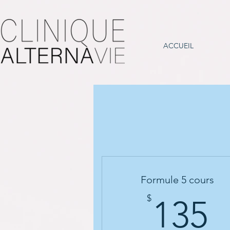
ACCUEIL
Formule 5 cours
1
$
135