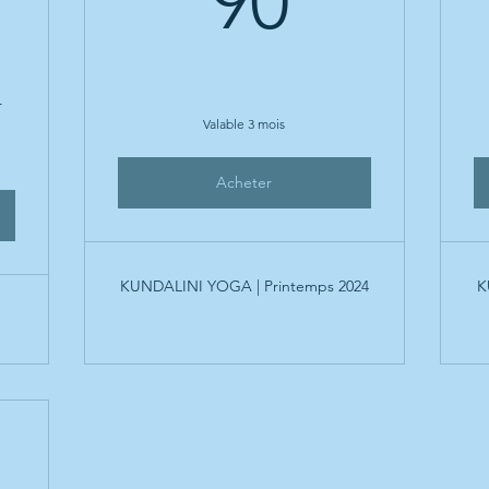
90
50$
r
Valable 3 mois
Acheter
KUNDALINI YOGA | Printemps 2024
K