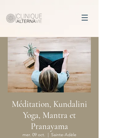
Méditation, Kundalini
Yoga, Mantra et
Pranayama
mer. 09 oct.
  |  
Sainte-Adèle