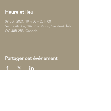
Heure et lieu
09 oct. 2024, 19 h 00 – 20 h 00
Sainte-Adèle, 147 Rue Morin, Sainte-Adèle,
QC J8B 2R3, Canada
Partager cet événement