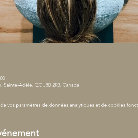
 00
n, Sainte-Adèle, QC J8B 2R3, Canada
de vos paramètres de données analytiques et de cookies fonct
événement