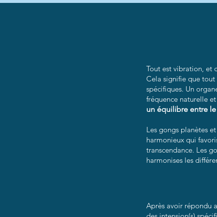
Tout est vibration, et
Cela signifie que tout
spécifiques. Un organe
fréquence naturelle e
un équilibre entre le
​Les gongs planètes et
harmonieux qui favorise
transcendance. Les go
harmonises les différ
Après avoir répondu au
des intension(s) spéci