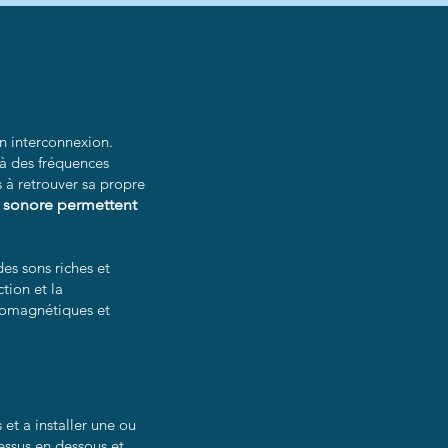
en interconnexion.
 à des fréquences
 à retrouver sa propre
ge sonore permettent
des sons riches et
ction et la
tromagnétiques et
 et a installer une ou
essus en dessous et