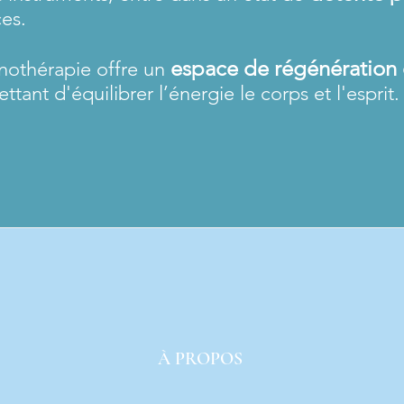
ces.
espace de régénération 
nothérapie offre un
ttant d'équilibrer l’énergie le corps et l'esprit.
À PROPOS