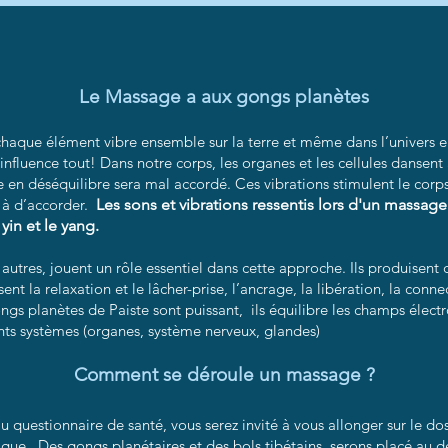
Le Massage a aux gongs planètes
 chaque élément vibre ensemble sur la terre et même dans l’univers 
 influence tout!
Dans notre corps, les organes et les cellules dansent
 en déséquilibre sera mal accordé. Ces vibrations stimulent le corps
t à d’accorder.
Les sons et vibrations ressentis lors d'un massa
 yin et le yang.
 autres, jouent un rôle essentiel dans cette approche. Ils produisent 
nt la relaxation et le lâcher-prise, l’ancrage, la libération, la conne
ngs planètes de Paiste sont puissant, ils équilibre les champs élec
ents systèmes (organes, système nerveux, glandes)
Comment se déroule un massage ?
 questionnaire de santé, vous serez invité à vous allonger sur le dos
fique. Des gongs planétaires et des bols tibétains serons placé au d