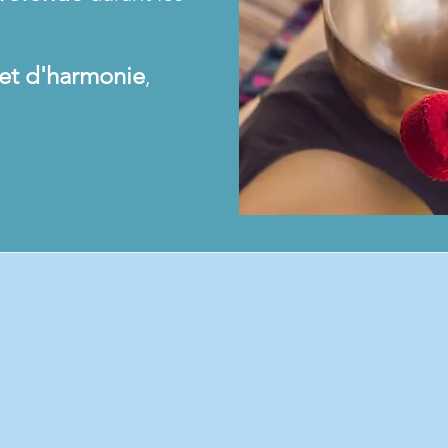
et d'harmonie
,