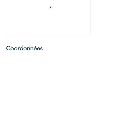
Coordonnées
147 Rue Morin, Sainte-Adèle, QC, Canada
450-327-6386
cliniquealternavie@gmail.com